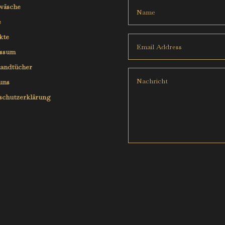
wäsche
e
kte
ssum
andtücher
uns
schutzerklärung