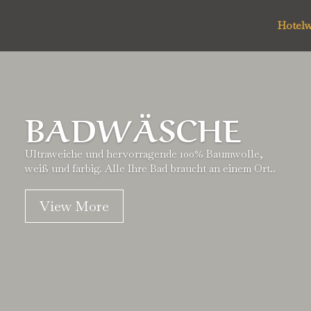
Hotel
BADWÄSCHE
Ultraweiche und hervorragende 100% Baumwolle,
weiß und farbig. Alle Ihre Bad braucht an einem Ort..
View More