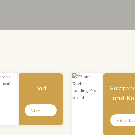
Bad
Gastron
und Kü
View
View M
More