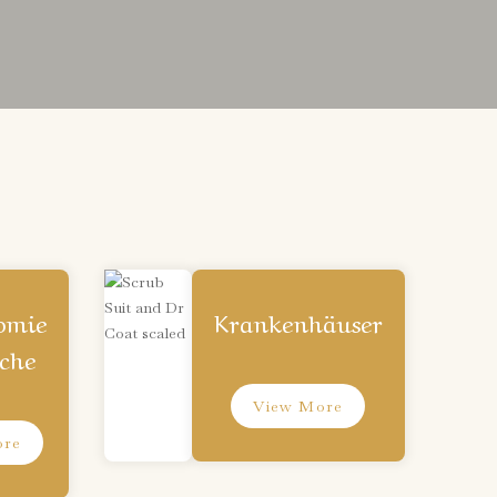
omie
Krankenhäuser
che
View More
ore